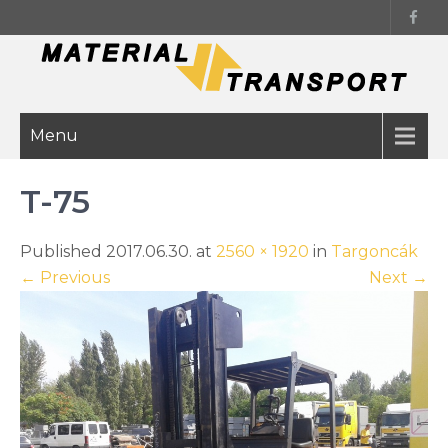
Skip
to
content
Menu
T-75
Published 2017.06.30. at
2560 × 1920
in
Targoncák
←
Previous
Next
→