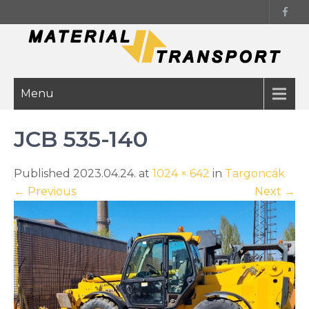
Skip
to
content
Menu
JCB 535-140
Published 2023.04.24. at
1024 × 642
in
Targoncák
←
Previous
Next
→