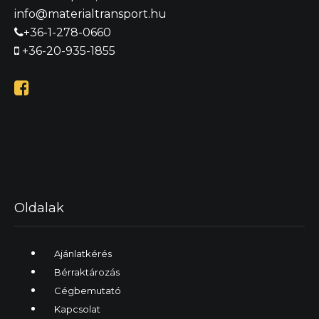
info@materialtransport.hu
+36-1-278-0660
+36-20-935-1855

Oldalak
Ajánlatkérés
Bérraktározás
Cégbemutató
Kapcsolat