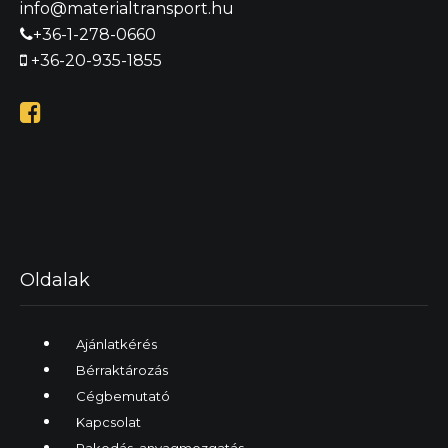
info@materialtransport.hu
+36-1-278-0660
+36-20-935-1855

Oldalak
Ajánlatkérés
Bérraktározás
Cégbemutató
Kapcsolat
Rakodás, anyagmozgatás