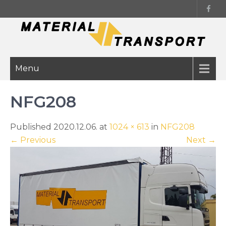
Skip
to
content
Menu
NFG208
Published 2020.12.06. at
1024 × 613
in
NFG208
←
Previous
Next
→