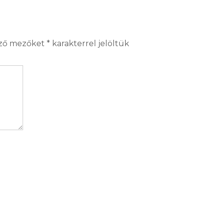
ező mezőket
*
karakterrel jelöltük