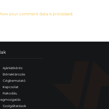
how your comment data is processed.
lak
Ajánlatkérés
Bérraktározás
Cégbemutató
Kapcsolat
Rakodás,
yagmozgatás
Szolgáltatások