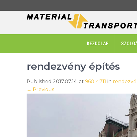
Skip
to
content
KEZDŐLAP
SZOLG
rendezvény építés
Published 2017.07.14. at
960 × 711
in
rendezvé
←
Previous