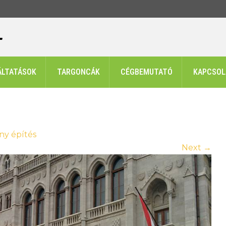
ÁLTATÁSOK
TARGONCÁK
CÉGBEMUTATÓ
KAPCSOL
ny építés
Next
→