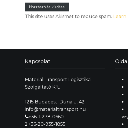
This site uses Akismet to reduce spam.
Learn 
Kapcsolat
Olda
Material Transport Logisztikai
Szolgáltató Kft.
1215 Budapest, Duna u. 42.
info@materialtransport.hu
+36-1-278-0660
an
+36-20-935-1855