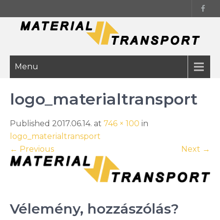
Skip
to
content
Menu
logo_materialtransport
Published 2017.06.14. at
746 × 100
in
logo_materialtransport
←
Previous
Next
→
Vélemény, hozzászólás?