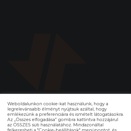
Weboldalunkon cookie-kat használunk, hogy a
legrelevánsabb élményt nyújtsuk azáltal, hogy
emlékezünk a preferenciáira és ismételt látogatásokra.
Az „Összes elfogadása” gombra kattintva hozzájárul
az ÖSSZES süti használatához. Mindazonáltal
felkeresheti a "Cookie-beállítások" menüpontot, és