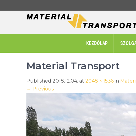
Skip
to
content
KEZDŐLAP
SZOLG
Material Transport
Published 2018.12.04. at
2048 × 1536
in
Materi
←
Previous