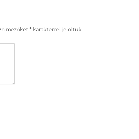
ező mezőket
*
karakterrel jelöltük